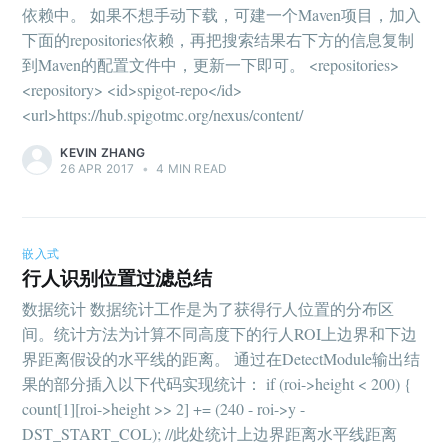
依赖中。 如果不想手动下载，可建一个Maven项目，加入
下面的repositories依赖，再把搜索结果右下方的信息复制
到Maven的配置文件中，更新一下即可。 <repositories>
<repository> <id>spigot-repo</id>
<url>https://hub.spigotmc.org/nexus/content/
KEVIN ZHANG
26 APR 2017
•
4 MIN READ
嵌入式
行人识别位置过滤总结
数据统计 数据统计工作是为了获得行人位置的分布区
间。统计方法为计算不同高度下的行人ROI上边界和下边
界距离假设的水平线的距离。 通过在DetectModule输出结
果的部分插入以下代码实现统计： if (roi->height < 200) {
count[1][roi->height >> 2] += (240 - roi->y -
DST_START_COL); //此处统计上边界距离水平线距离