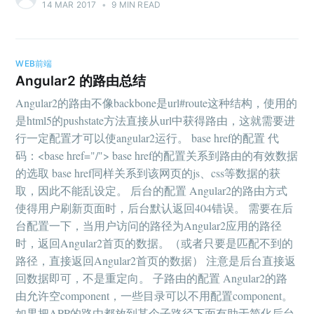
14 MAR 2017
•
9 MIN READ
WEB前端
Angular2 的路由总结
Angular2的路由不像backbone是url#route这种结构，使用的
是html5的pushstate方法直接从url中获得路由，这就需要进
行一定配置才可以使angular2运行。 base href的配置 代
码：<base href="/"> base href的配置关系到路由的有效数据
的选取 base href同样关系到该网页的js、css等数据的获
取，因此不能乱设定。 后台的配置 Angular2的路由方式
使得用户刷新页面时，后台默认返回404错误。 需要在后
台配置一下，当用户访问的路径为Angular2应用的路径
时，返回Angular2首页的数据。（或者只要是匹配不到的
路径，直接返回Angular2首页的数据） 注意是后台直接返
回数据即可，不是重定向。 子路由的配置 Angular2的路
由允许空component，一些目录可以不用配置component。
如果把APP的路由都放到某个子路径下面有助于简化后台