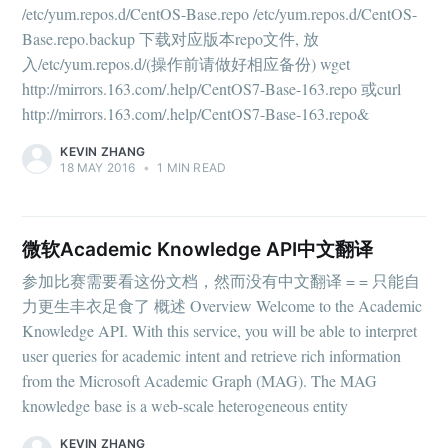
/etc/yum.repos.d/CentOS-Base.repo /etc/yum.repos.d/CentOS-
Base.repo.backup 下载对应版本repo文件, 放
入/etc/yum.repos.d/(操作前请做好相应备份) wget
http://mirrors.163.com/.help/CentOS7-Base-163.repo 或curl
http://mirrors.163.com/.help/CentOS7-Base-163.repo&
KEVIN ZHANG
18 MAY 2016
•
1 MIN READ
微软Academic Knowledge API中文翻译
参加比赛需要看这份文档，然而没有中文翻译 = = 只能自
力更生丰衣足食了 概述 Overview Welcome to the Academic
Knowledge API. With this service, you will be able to interpret
user queries for academic intent and retrieve rich information
from the Microsoft Academic Graph (MAG). The MAG
knowledge base is a web-scale heterogeneous entity
KEVIN ZHANG