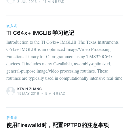
3 JUL 2016
•
11 MIN READ
嵌入式
TI C64x+ IMGLIB 学习笔记
Introduction to the TI C64x+ IMGLIB The Texas Instruments
C64x+ IMGLIB is an optimized Image/Video Processing
Functions Library for C programmers using TMS320C64x+
devices. It includes many C-callable, assembly-optimized,
general-purpose image/video processing routines. These
routines are typically used in computationally intensive real-time
KEVIN ZHANG
19 MAY 2016
•
5 MIN READ
服务器
使用Firewalld时，配置PPTPD的注意事项