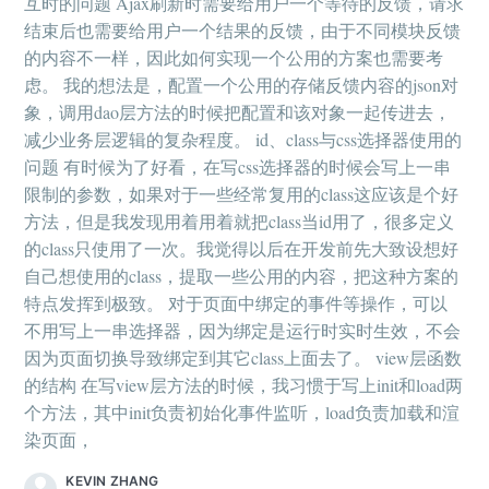
互时的问题 Ajax刷新时需要给用户一个等待的反馈，请求
结束后也需要给用户一个结果的反馈，由于不同模块反馈
的内容不一样，因此如何实现一个公用的方案也需要考
虑。 我的想法是，配置一个公用的存储反馈内容的json对
象，调用dao层方法的时候把配置和该对象一起传进去，
减少业务层逻辑的复杂程度。 id、class与css选择器使用的
问题 有时候为了好看，在写css选择器的时候会写上一串
限制的参数，如果对于一些经常复用的class这应该是个好
方法，但是我发现用着用着就把class当id用了，很多定义
的class只使用了一次。我觉得以后在开发前先大致设想好
自己想使用的class，提取一些公用的内容，把这种方案的
特点发挥到极致。 对于页面中绑定的事件等操作，可以
不用写上一串选择器，因为绑定是运行时实时生效，不会
因为页面切换导致绑定到其它class上面去了。 view层函数
的结构 在写view层方法的时候，我习惯于写上init和load两
个方法，其中init负责初始化事件监听，load负责加载和渲
染页面，
KEVIN ZHANG