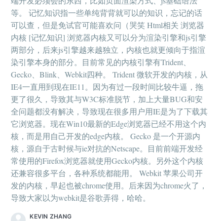
端开发必须会的东西，比如页面渲染方式、js基础语法
等。 记忆知识指一些单纯背背就可以的知识，忘记的话
可以查，但是免试官可能喜欢问（哭笑 Html相关 浏览器
内核 [记忆知识] 浏览器内核又可以分为渲染引擎和js引擎
两部分，后来js引擎越来越独立，内核也就更倾向于指渲
染引擎本身的部分。目前常见的内核引擎有Trident、
Gecko、Blink、Webkit四种。 Trident 微软开发的内核，从
IE4一直用到现在IE11。因为有过一段时间比较牛逼，拖
更了很久，导致其与W3C标准脱节，加上大量BUG和安
全问题都没有解决，导致现在很多用户用IE是为了下载其
它浏览器。现在Win10最新的Edge浏览器已经不用这个内
核，而是用自己开发的edge内核。 Gecko 是一个开源内
核，源自于古时候与ie对抗的Netscape。目前前端开发经
常使用的Firefox浏览器就使用Gecko内核。另外这个内核
还兼容很多平台，各种系统都能用。 Webkit 苹果公司开
发的内核，早起也被chrome使用。后来因为chrome火了，
导致大家以为webkit是谷歌弄得，哈哈。
KEVIN ZHANG