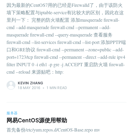
因为最新的CentOS7用的已经是Firewalld了，由于该防火
墙下策略配置与iptable-service有比较大的区别，因此在这
里列一下： 完整的防火墙配置 添加masquerade firewall-
cmd --add-masquerade firewall-cmd --permanent --add-
masquerade firewall-cmd --query-masquerade 查看服务
firewall-cmd --list-services firewall-cmd --list-port 添加PPTP端
口和GRE协议 firewall-cmd --permanent --zone=public --add-
port=1723/tcp firewall-cmd --permanent --direct --add-rule ipv4
filter INPUT 0 -i eth1 -p gre -j ACCEPT 重启防火墙 firewall-
cmd --reload 来源贴吧：http:
KEVIN ZHANG
18 MAY 2016
•
1 MIN READ
服务器
网易CentOS源使用帮助
首先备份/etc/yum.repos.d/CentOS-Base.repo mv